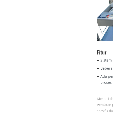
Fitur
Sistem
Bebera
Ada pen
proses
Dier ahli 
Peralatan 
spesifik d