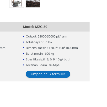
Model: MZC-30
Output: 28000-30000 pil/ jam
Total daya : 0.75kw
00mm
Dimensi mesin : 1700*1100*1000mm
Berat mesin : 600 kg
Spesifikasi pil : 3, 6, 9, 10 g/ butir
Tekanan udara : 0.6Mpa
Umpan balik formulir