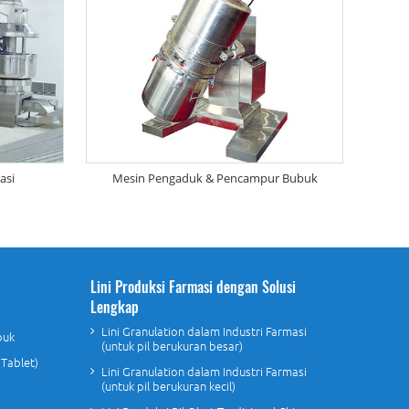
asi
Mesin Pengaduk & Pencampur Bubuk
Lini Produksi Farmasi dengan Solusi
Lengkap
Lini Granulation dalam Industri Farmasi
buk
(untuk pil berukuran besar)
 Tablet)
Lini Granulation dalam Industri Farmasi
(untuk pil berukuran kecil)