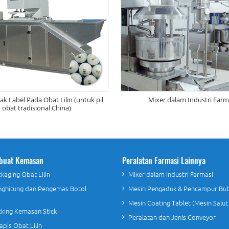
k Label Pada Obat Lilin (untuk pil
Mixer dalam Industri Farm
obat tradisional China)
buat Kemasan
Peralatan Farmasi Lainnya
kaging Obat Lilin
Mixer dalam Industri Farmasi
nghitung dan Pengemas Botol
Mesin Pengaduk & Pencampur Bu
Mesin Coating Tablet (Mesin Salut
king Kemasan Stick
Peralatan dan Jenis Conveyor
apis Obat Lilin