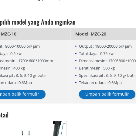
 pilih model yang Anda inginkan
 MZC-10
Model: MZC-20
 : 8000-10000 pil/ jam
Output : 18000-20000 pil/ jam
daya : 0.5 kw
Total daya : 0.75 kw
si mesin : 1700*600*1000mm
Dimensi mesin : 1700*800*10
mesin : 400 kg
Berat mesin : 500 kg
kasi pil : 3, 6, 9, 10 g/ butir
Spesifikasi pil : 3, 6, 9, 10 g/ butir
an udara : 0.6Mpa
Tekanan udara : 0.6Mpa
pan balik formulir
Umpan balik formulir
tail