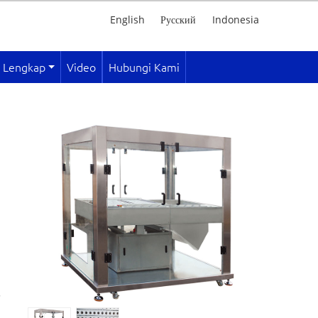
English
Русский
Indonesia
i Lengkap
Video
Hubungi Kami
a
s