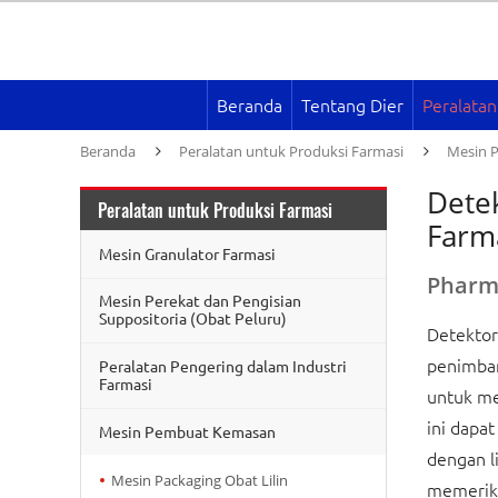
Beranda
Tentang Dier
Peralatan
Beranda
Peralatan untuk Produksi Farmasi
Mesin 
Dete
Peralatan untuk Produksi Farmasi
Farm
Mesin Granulator Farmasi
Pharm
Mesin Perekat dan Pengisian
Suppositoria (Obat Peluru)
Detektor
penimbang
Peralatan Pengering dalam Industri
Farmasi
untuk me
ini dapa
Mesin Pembuat Kemasan
dengan l
Mesin Packaging Obat Lilin
memeriks