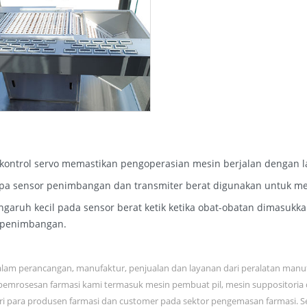
 kontrol servo memastikan pengoperasian mesin berjalan dengan l
pa sensor penimbangan dan transmiter berat digunakan untuk me
garuh kecil pada sensor berat ketik ketika obat-obatan dimasukk
 penimbangan.
dalam perancangan, manufaktur, penjualan dan layanan dari peralatan man
pemrosesan farmasi kami termasuk mesin pembuat pil, mesin suppositoria
ari para produsen farmasi dan customer pada sektor pengemasan farmasi. 