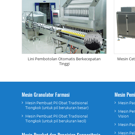
Lini Pembotolan Otomatis Berkecepatan
Mesin Ceta
Tinggi
Mesin Granulator Farmasi
Mesin Pem
Mesin Pembuat Pil Obat Tradisional
Mesin Pac
Tiongkok (untuk pil berukuran besar)
Mesin Pe
Mesin Pembuat Pil Obat Tradisional
Vision
Tiongkok (untuk pil berukuran kecil)
Mesin Pac
Mesin Pel