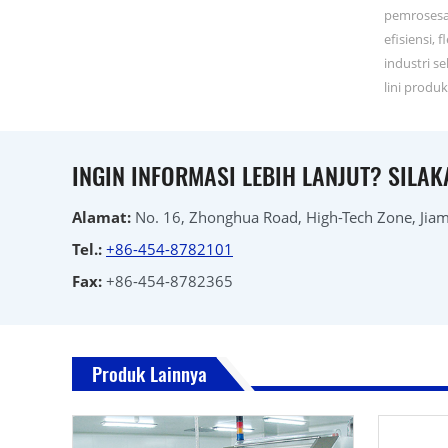
pemrosesa
efisiensi,
industri s
lini produ
INGIN INFORMASI LEBIH LANJUT? SILA
Alamat:
No. 16, Zhonghua Road, High-Tech Zone, Jiamu
Tel.:
+86-454-8782101
Fax:
+86-454-8782365
Produk Lainnya