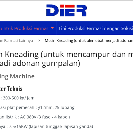
 untuk Produksi Farmasi
Lini Produksi Farmasi dengan Solus
an Farmasi Lainnya
Mesin Kneading (untuk ulen obat menjadi adonan
n Kneading (untuk mencampur dan m
adi adonan gumpalan)
ing Machine
er Teknis
: 300-500 kg/ jam
kasi plat pemecah : ∮12mm, 25 lubang
n listrik : AC 380V (3 fase - 4 kabel)
aya : 7.5/15KW (lapisan tunggal/ lapisan ganda)