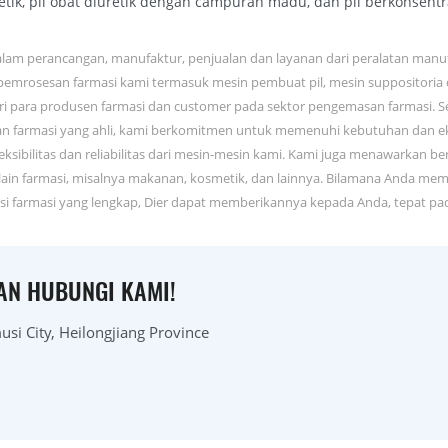
etik, pil obat diuretik dengan campuran madu, dan pil berkonsentra
dalam perancangan, manufaktur, penjualan dan layanan dari peralatan man
pemrosesan farmasi kami termasuk mesin pembuat pil, mesin suppositoria
ari para produsen farmasi dan customer pada sektor pengemasan farmasi. 
n farmasi yang ahli, kami berkomitmen untuk memenuhi kebutuhan dan ek
 fleksibilitas dan reliabilitas dari mesin-mesin kami. Kami juga menawark
elain farmasi, misalnya makanan, kosmetik, dan lainnya. Bilamana Anda mem
ksi farmasi yang lengkap, Dier dapat memberikannya kepada Anda, tepat p
KAN HUBUNGI KAMI!
si City, Heilongjiang Province