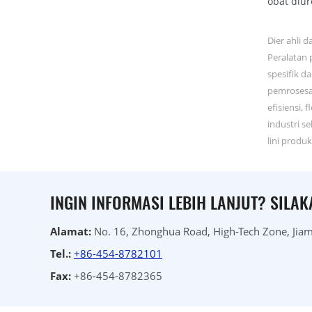
obat diur
Dier ahli 
Peralatan 
spesifik d
pemrosesa
efisiensi,
industri s
lini produ
INGIN INFORMASI LEBIH LANJUT? SILA
Alamat:
No. 16, Zhonghua Road, High-Tech Zone, Jiamu
Tel.:
+86-454-8782101
Fax:
+86-454-8782365