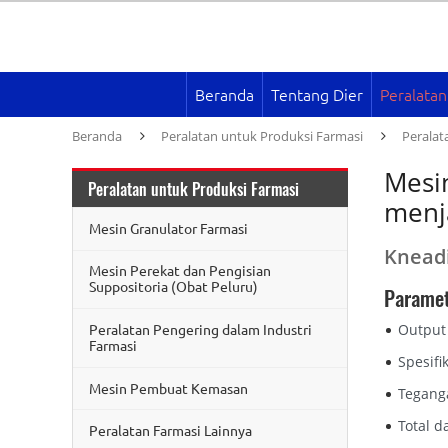
Beranda
Tentang Dier
Peralatan
Beranda
Peralatan untuk Produksi Farmasi
Peralat
Mesi
Peralatan untuk Produksi Farmasi
menj
Mesin Granulator Farmasi
Knead
Mesin Perekat dan Pengisian
Suppositoria (Obat Peluru)
Paramet
Output 
Peralatan Pengering dalam Industri
Farmasi
Spesifi
Mesin Pembuat Kemasan
Teganga
Total d
Peralatan Farmasi Lainnya