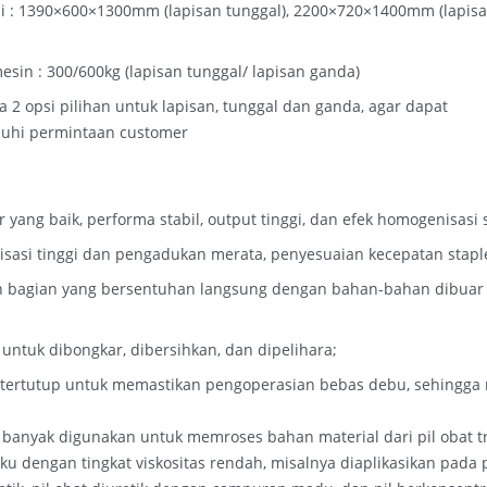
i : 1390×600×1300mm (lapisan tunggal), 2200×720×1400mm (lapis
esin : 300/600kg (lapisan tunggal/ lapisan ganda)
a 2 opsi pilihan untuk lapisan, tunggal dan ganda, agar dapat
hi permintaan customer
r yang baik, performa stabil, output tinggi, dan efek homogenisasi 
isasi tinggi dan pengadukan merata, penyesuaian kecepatan stap
h bagian yang bersentuhan langsung dengan bahan-bahan dibuar d
ntuk dibongkar, dibersihkan, dan dipelihara;
 tertutup untuk memastikan pengoperasian bebas debu, sehingga m
 banyak digunakan untuk memroses bahan material dari pil obat t
u dengan tingkat viskositas rendah, misalnya diaplikasikan pada 