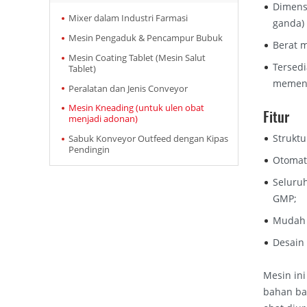
Dimens
Mixer dalam Industri Farmasi
ganda)
Mesin Pengaduk & Pencampur Bubuk
Berat m
Mesin Coating Tablet (Mesin Salut
Tersedi
Tablet)
memenu
Peralatan dan Jenis Conveyor
Mesin Kneading (untuk ulen obat
Fitur
menjadi adonan)
Struktu
Sabuk Konveyor Outfeed dengan Kipas
Pendingin
Otomat
Seluru
GMP;
Mudah u
Desain
Mesin ini
bahan bak